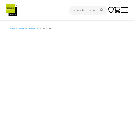
CARRELAGE INTÉRIEUR
Accueil
/
Produits
/
Faïences
/ Carreza Lux
CARRELAGE EXTÉRIEUR
PARQUET
SANITAIRE
VENTES FLASH
PROJET CLÉ EN MAIN
DEVIS
CONSEIL