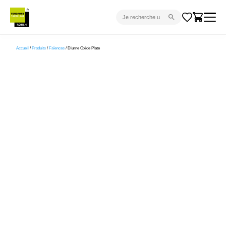
CARRELAGE INTÉRIEUR
Accueil
/
Produits
/
Faïences
/ Diurne Oxide Plate
CARRELAGE EXTÉRIEUR
PARQUET
SANITAIRE
VENTES FLASH
PROJET CLÉ EN MAIN
DEVIS
CONSEIL