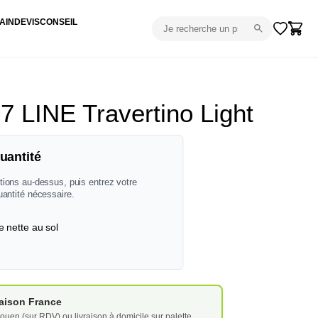
AIN
DEVIS
CONSEIL
7 LINE Travertino Light
uantité
tions au-dessus, puis entrez votre
uantité nécessaire.
e nette au sol
vraison France
ouen (sur RDV) ou livraison à domicile sur palette.