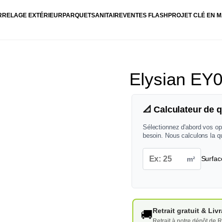
RRELAGE EXTÉRIEUR
PARQUET
SANITAIRE
VENTES FLASH
PROJET CLÉ EN M
Elysian EY0
📐 Calculateur de q
Sélectionnez d'abord vos op
besoin. Nous calculons la q
m²
Surfac
Retrait gratuit & Li
🚚
Retrait à notre dépôt de R