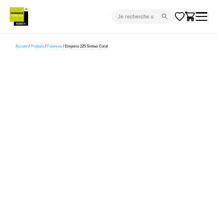
CARRELAGE INTÉRIEUR
Accueil
/
Produits
/
Faïences
/ Emporio 225 Sixties Coral
CARRELAGE EXTÉRIEUR
PARQUET
SANITAIRE
VENTES FLASH
PROJET CLÉ EN MAIN
DEVIS
CONSEIL