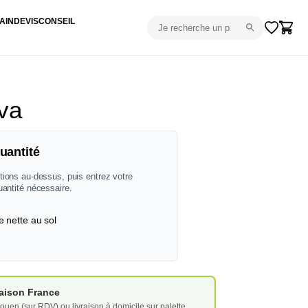
AIN
DEVIS
CONSEIL
va
uantité
tions au-dessus, puis entrez votre
uantité nécessaire.
e nette au sol
vraison France
ouen (sur RDV) ou livraison à domicile sur palette.