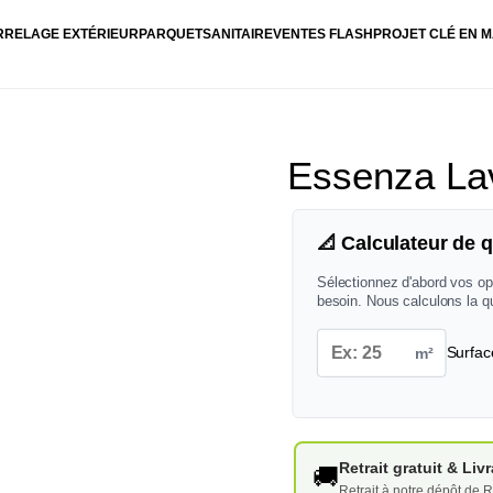
RRELAGE EXTÉRIEUR
PARQUET
SANITAIRE
VENTES FLASH
PROJET CLÉ EN M
Essenza La
📐 Calculateur de q
Sélectionnez d'abord vos op
besoin. Nous calculons la q
m²
Surfac
Retrait gratuit & Li
🚚
Retrait à notre dépôt de R