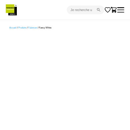
CARRELAGE INTÉRIEUR
Accueil
/
Produits
/
Faïences
/ Fancy White
CARRELAGE EXTÉRIEUR
PARQUET
SANITAIRE
VENTES FLASH
PROJET CLÉ EN MAIN
DEVIS
CONSEIL