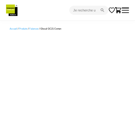
CARRELAGE INTÉRIEUR
Accueil
/
Produits
/
Faïences
/ Glocal GC21 Corten
CARRELAGE EXTÉRIEUR
PARQUET
SANITAIRE
VENTES FLASH
PROJET CLÉ EN MAIN
DEVIS
CONSEIL