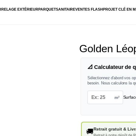
RRELAGE EXTÉRIEUR
PARQUET
SANITAIRE
VENTES FLASH
PROJET CLÉ EN M
Golden Léo
📐 Calculateur de q
Sélectionnez d'abord vos op
besoin. Nous calculons la q
m²
Surfac
Retrait gratuit & Li
🚚
Retrait à notre dépôt de R