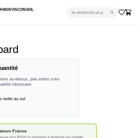
AIN
DEVIS
CONSEIL
pard
uantité
tions au-dessus, puis entrez votre
uantité nécessaire.
e nette au sol
vraison France
ouen (sur RDV) ou livraison à domicile sur palette.