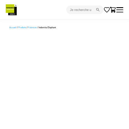
CARRELAGE INTÉRIEUR
Accueil
/
Produits
/
Faïences
/ Indomita Elephant
CARRELAGE EXTÉRIEUR
PARQUET
SANITAIRE
VENTES FLASH
PROJET CLÉ EN MAIN
DEVIS
CONSEIL