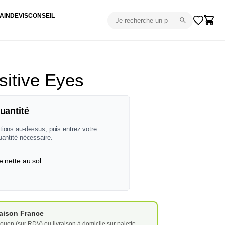
AIN
DEVIS
CONSEIL
sitive Eyes
uantité
tions au-dessus, puis entrez votre
uantité nécessaire.
e nette au sol
vraison France
ouen (sur RDV) ou livraison à domicile sur palette.