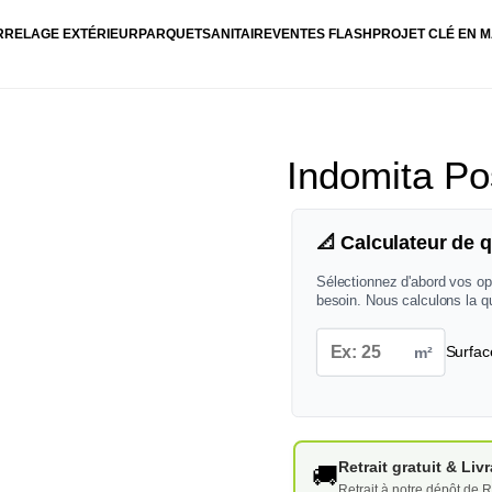
RRELAGE EXTÉRIEUR
PARQUET
SANITAIRE
VENTES FLASH
PROJET CLÉ EN M
Indomita Po
📐 Calculateur de q
Sélectionnez d'abord vos op
besoin. Nous calculons la q
m²
Surfac
Retrait gratuit & Li
🚚
Retrait à notre dépôt de R