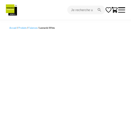
CARRELAGE INTÉRIEUR
Accueil
/
Produits
/
Faïences
/ Leonardo White
CARRELAGE EXTÉRIEUR
PARQUET
SANITAIRE
VENTES FLASH
PROJET CLÉ EN MAIN
DEVIS
CONSEIL