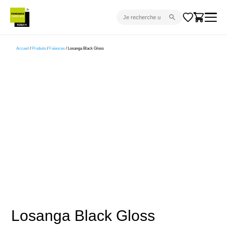
CARRELAGE INTÉRIEUR
Accueil
/
Produits
/
Faïences
/ Losanga Black Gloss
CARRELAGE EXTÉRIEUR
PARQUET
SANITAIRE
VENTES FLASH
PROJET CLÉ EN MAIN
DEVIS
CONSEIL
Losanga Black Gloss