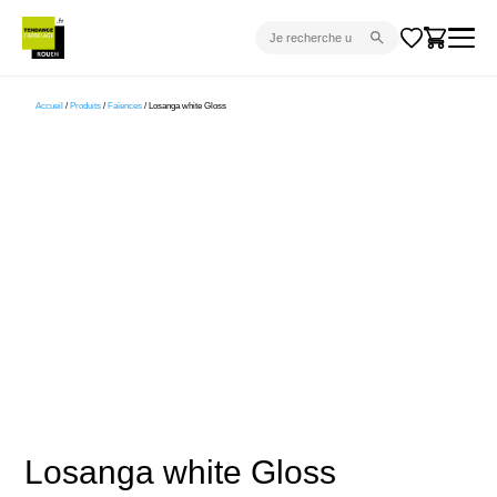
CARRELAGE INTÉRIEUR
Accueil
/
Produits
/
Faïences
/ Losanga white Gloss
CARRELAGE EXTÉRIEUR
PARQUET
SANITAIRE
VENTES FLASH
PROJET CLÉ EN MAIN
DEVIS
CONSEIL
Losanga white Gloss