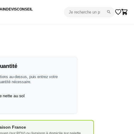
AIN
DEVIS
CONSEIL
uantité
tions au-dessus, puis entrez votre
uantité nécessaire.
e nette au sol
vraison France
ouen (sur RDV) ou livraison à domicile sur palette.