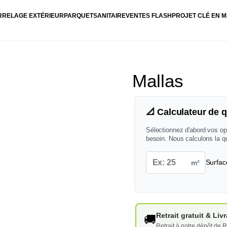
RRELAGE EXTÉRIEUR
PARQUET
SANITAIRE
VENTES FLASH
PROJET CLÉ EN M
Mallas
📐 Calculateur de q
Sélectionnez d'abord vos op
besoin. Nous calculons la q
m²
Surfac
Retrait gratuit & Li
🚚
Retrait à notre dépôt de R