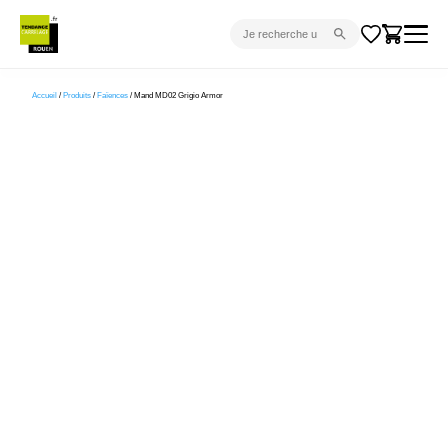
CARRELAGE INTÉRIEUR
Accueil
/
Produits
/
Faïences
/ Mand MD02 Grigio Armor
CARRELAGE EXTÉRIEUR
PARQUET
SANITAIRE
VENTES FLASH
PROJET CLÉ EN MAIN
DEVIS
CONSEIL