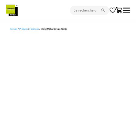
CARRELAGE INTÉRIEUR
Accueil
/
Produits
/
Faïences
/ Mand MD02 Grigio North
CARRELAGE EXTÉRIEUR
PARQUET
SANITAIRE
VENTES FLASH
PROJET CLÉ EN MAIN
DEVIS
CONSEIL