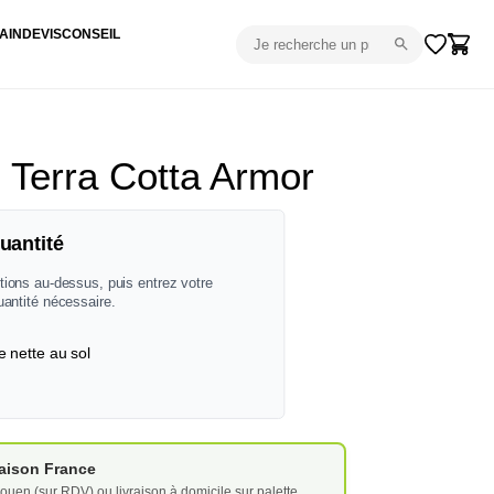
AIN
DEVIS
CONSEIL
Terra Cotta Armor
uantité
tions au-dessus, puis entrez votre
uantité nécessaire.
e nette au sol
vraison France
ouen (sur RDV) ou livraison à domicile sur palette.