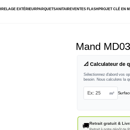
RRELAGE EXTÉRIEUR
PARQUET
SANITAIRE
VENTES FLASH
PROJET CLÉ EN M
Mand MD03 
📐 Calculateur de q
Sélectionnez d'abord vos op
besoin. Nous calculons la q
m²
Surfac
Retrait gratuit & Li
🚚
Retrait à notre dépôt de R