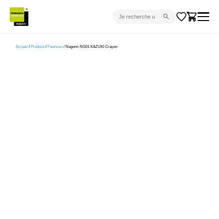
CARRELAGE INTÉRIEUR
Accueil
/
Produits
/
Faïences
/ Nagomi NG01 KAZUKI Crayon
CARRELAGE EXTÉRIEUR
PARQUET
SANITAIRE
VENTES FLASH
PROJET CLÉ EN MAIN
DEVIS
CONSEIL