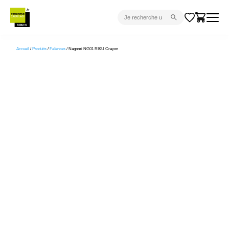
CARRELAGE INTÉRIEUR
Accueil
/
Produits
/
Faïences
/ Nagomi NG01 RIKU Crayon
CARRELAGE EXTÉRIEUR
PARQUET
SANITAIRE
VENTES FLASH
PROJET CLÉ EN MAIN
DEVIS
CONSEIL