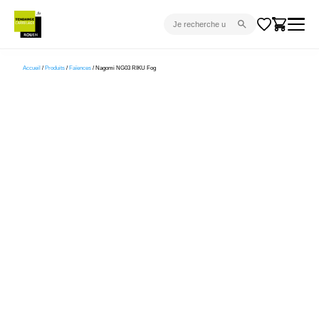
CARRELAGE INTÉRIEUR
Accueil
/
Produits
/
Faïences
/ Nagomi NG03 RIKU Fog
CARRELAGE EXTÉRIEUR
PARQUET
SANITAIRE
VENTES FLASH
PROJET CLÉ EN MAIN
DEVIS
CONSEIL