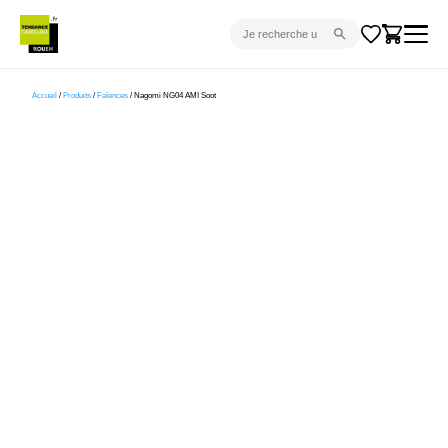
CARRELAGE INTÉRIEUR
Accueil
/
Produits
/
Faïences
/ Nagomi NG04 AMI Soot
CARRELAGE EXTÉRIEUR
PARQUET
SANITAIRE
VENTES FLASH
PROJET CLÉ EN MAIN
DEVIS
CONSEIL