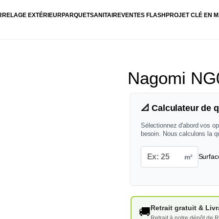
RRELAGE EXTÉRIEUR
PARQUET
SANITAIRE
VENTES FLASH
PROJET CLÉ EN M
Nagomi NG
📐 Calculateur de q
Sélectionnez d'abord vos op
besoin. Nous calculons la q
m²
Surfac
Retrait gratuit & Li
🚚
Retrait à notre dépôt de R