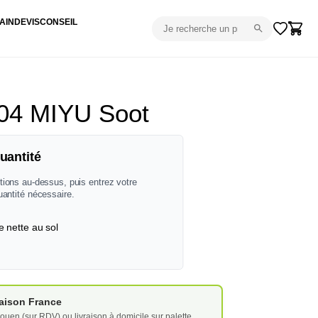
AIN
DEVIS
CONSEIL
04 MIYU Soot
uantité
tions au-dessus, puis entrez votre
uantité nécessaire.
e nette au sol
vraison France
ouen (sur RDV) ou livraison à domicile sur palette.