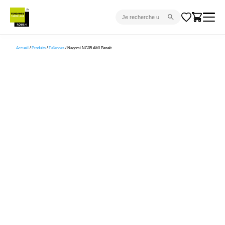
CARRELAGE INTÉRIEUR
Accueil
/
Produits
/
Faïences
/ Nagomi NG05 AMI Basalt
CARRELAGE EXTÉRIEUR
PARQUET
SANITAIRE
VENTES FLASH
PROJET CLÉ EN MAIN
DEVIS
CONSEIL