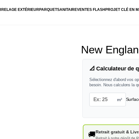
RRELAGE EXTÉRIEUR
PARQUET
SANITAIRE
VENTES FLASH
PROJET CLÉ EN M
New Englan
📐 Calculateur de q
Sélectionnez d'abord vos op
besoin. Nous calculons la q
m²
Surfac
Retrait gratuit & Li
🚚
Retrait à notre dépôt de R