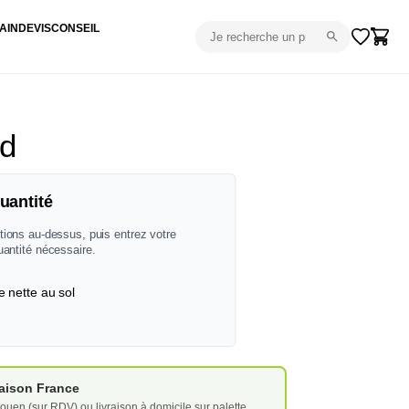
AIN
DEVIS
CONSEIL
d
uantité
tions au-dessus, puis entrez votre
uantité nécessaire.
e nette au sol
vraison France
ouen (sur RDV) ou livraison à domicile sur palette.