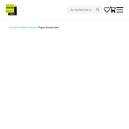
CARRELAGE INTÉRIEUR
Accueil
/
Produits
/
Faïences
/ Papier Encanto Gold
CARRELAGE EXTÉRIEUR
PARQUET
SANITAIRE
VENTES FLASH
PROJET CLÉ EN MAIN
DEVIS
CONSEIL