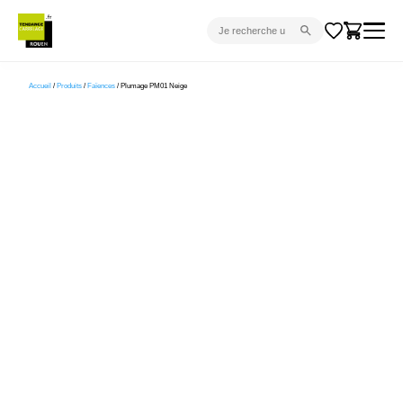
CARRELAGE INTÉRIEUR
Accueil
/
Produits
/
Faïences
/ Plumage PM01 Neige
CARRELAGE EXTÉRIEUR
PARQUET
SANITAIRE
VENTES FLASH
PROJET CLÉ EN MAIN
DEVIS
CONSEIL