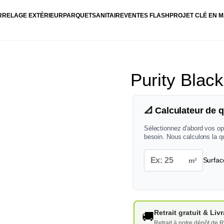
RRELAGE EXTÉRIEUR
PARQUET
SANITAIRE
VENTES FLASH
PROJET CLÉ EN M
Purity Blac
📐 Calculateur de q
Sélectionnez d'abord vos op
besoin. Nous calculons la q
m²
Surfac
Retrait gratuit & Li
🚚
Retrait à notre dépôt de R