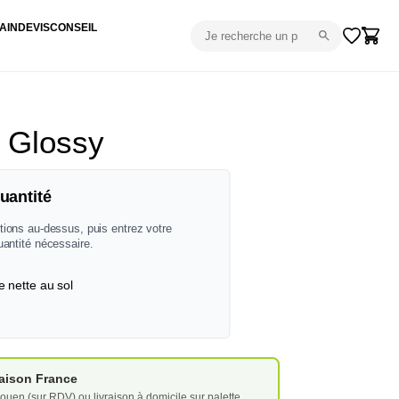
AIN
DEVIS
CONSEIL
k Glossy
uantité
tions au-dessus, puis entrez votre
uantité nécessaire.
e nette au sol
vraison France
ouen (sur RDV) ou livraison à domicile sur palette.