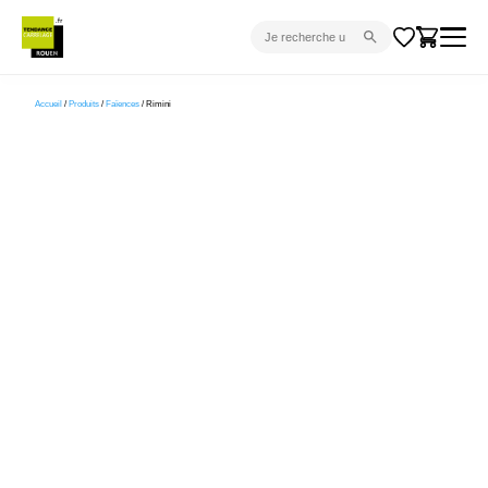
CARRELAGE INTÉRIEUR
Accueil
/
Produits
/
Faïences
/ Rimini
CARRELAGE EXTÉRIEUR
PARQUET
SANITAIRE
VENTES FLASH
PROJET CLÉ EN MAIN
DEVIS
CONSEIL