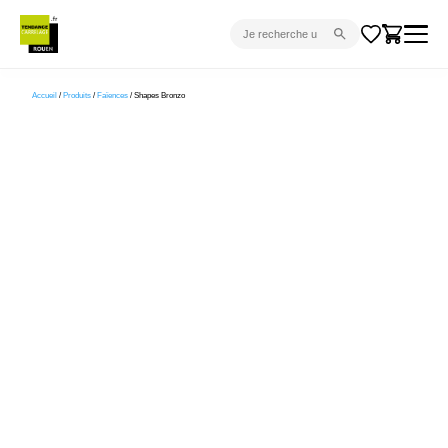
CARRELAGE INTÉRIEUR
Accueil
/
Produits
/
Faïences
/ Shapes Bronzo
CARRELAGE EXTÉRIEUR
PARQUET
SANITAIRE
VENTES FLASH
PROJET CLÉ EN MAIN
DEVIS
CONSEIL