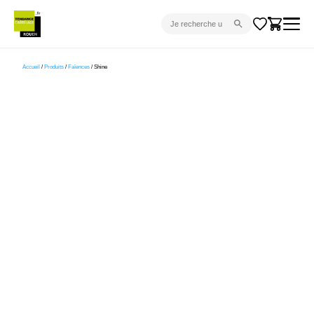
CARRELAGE INTÉRIEUR
Accueil
/
Produits
/
Faïences
/ Shine
CARRELAGE EXTÉRIEUR
PARQUET
SANITAIRE
VENTES FLASH
PROJET CLÉ EN MAIN
DEVIS
CONSEIL