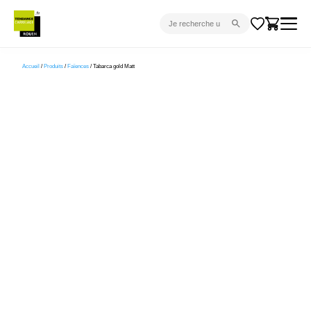
CARRELAGE INTÉRIEUR
Accueil
/
Produits
/
Faïences
/ Tabarca gold Matt
CARRELAGE EXTÉRIEUR
PARQUET
SANITAIRE
VENTES FLASH
PROJET CLÉ EN MAIN
DEVIS
CONSEIL