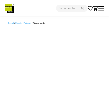
CARRELAGE INTÉRIEUR
Accueil
/
Produits
/
Faïences
/ Tabarca Verde
CARRELAGE EXTÉRIEUR
PARQUET
SANITAIRE
VENTES FLASH
PROJET CLÉ EN MAIN
DEVIS
CONSEIL