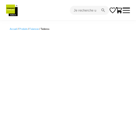
CARRELAGE INTÉRIEUR
Accueil
/
Produits
/
Faïences
/ Tedenza
CARRELAGE EXTÉRIEUR
PARQUET
SANITAIRE
VENTES FLASH
PROJET CLÉ EN MAIN
DEVIS
CONSEIL