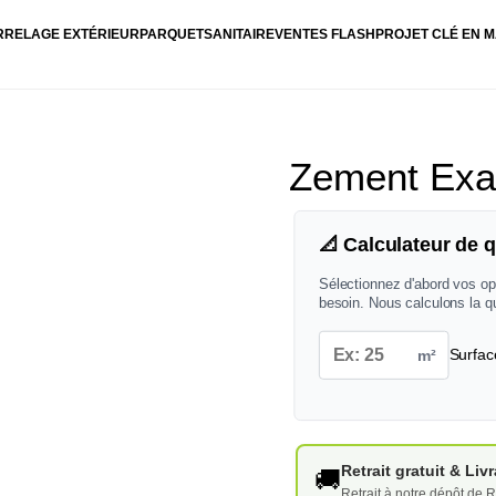
RRELAGE EXTÉRIEUR
PARQUET
SANITAIRE
VENTES FLASH
PROJET CLÉ EN M
Zement Exa
📐 Calculateur de q
Sélectionnez d'abord vos op
besoin. Nous calculons la q
m²
Surfac
Retrait gratuit & Li
🚚
Retrait à notre dépôt de R