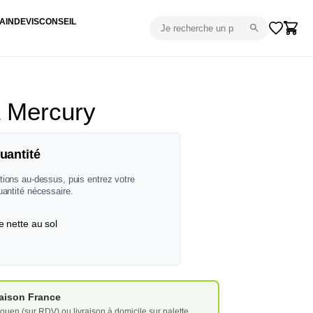
AIN
DEVIS
CONSEIL
 Mercury
uantité
tions au-dessus, puis entrez votre
uantité nécessaire.
e nette au sol
vraison France
ouen (sur RDV) ou livraison à domicile sur palette.