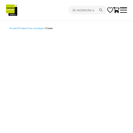
CARRELAGE INTÉRIEUR
Accueil
/
Produits
/
Les mosaïques
/ Corten
CARRELAGE EXTÉRIEUR
PARQUET
SANITAIRE
VENTES FLASH
PROJET CLÉ EN MAIN
DEVIS
CONSEIL