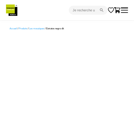
CARRELAGE INTÉRIEUR
Accueil
/
Produits
/
Les mosaïques
/ Estratos negro-dk
CARRELAGE EXTÉRIEUR
PARQUET
SANITAIRE
VENTES FLASH
PROJET CLÉ EN MAIN
DEVIS
CONSEIL