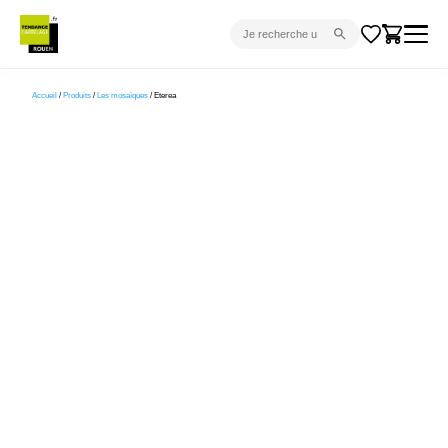
CARRELAGE INTÉRIEUR
Accueil
/
Produits
/
Les mosaïques
/ Eterea
CARRELAGE EXTÉRIEUR
PARQUET
SANITAIRE
VENTES FLASH
PROJET CLÉ EN MAIN
DEVIS
CONSEIL