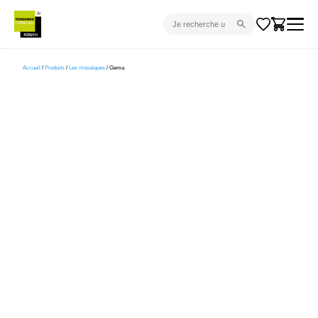
CARRELAGE INTÉRIEUR
Accueil
/
Produits
/
Les mosaïques
/ Gema
CARRELAGE EXTÉRIEUR
PARQUET
SANITAIRE
VENTES FLASH
PROJET CLÉ EN MAIN
DEVIS
CONSEIL