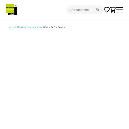
CARRELAGE INTÉRIEUR
Accueil
/
Produits
/
Les mosaïques
/ Kit kat Océan Glossy
CARRELAGE EXTÉRIEUR
PARQUET
SANITAIRE
VENTES FLASH
PROJET CLÉ EN MAIN
DEVIS
CONSEIL