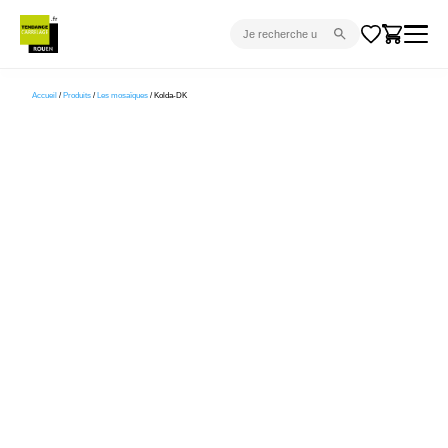
CARRELAGE INTÉRIEUR
Accueil
/
Produits
/
Les mosaïques
/ Kolda-DK
CARRELAGE EXTÉRIEUR
PARQUET
SANITAIRE
VENTES FLASH
PROJET CLÉ EN MAIN
DEVIS
CONSEIL