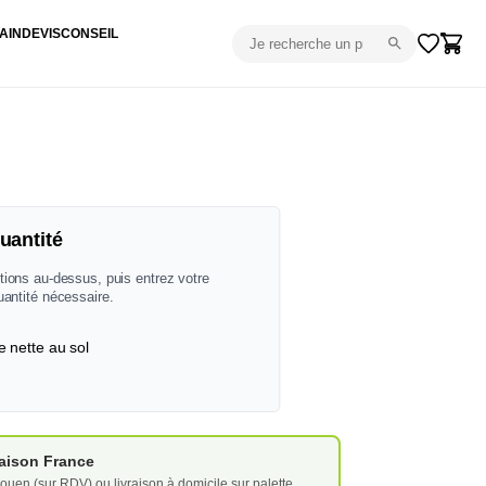
AIN
DEVIS
CONSEIL
uantité
tions au-dessus, puis entrez votre
uantité nécessaire.
e nette au sol
vraison France
ouen (sur RDV) ou livraison à domicile sur palette.