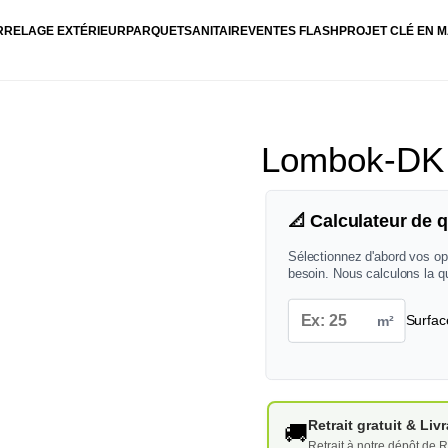
RRELAGE EXTÉRIEUR
PARQUET
SANITAIRE
VENTES FLASH
PROJET CLÉ EN M
Lombok-DK
📐 Calculateur de q
Sélectionnez d'abord vos op
besoin. Nous calculons la q
m²
Surfac
Retrait gratuit & Li
🚚
Retrait à notre dépôt de R