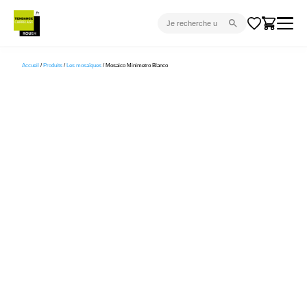
CARRELAGE INTÉRIEUR
Accueil
/
Produits
/
Les mosaïques
/ Mosaico Minimetro Blanco
CARRELAGE EXTÉRIEUR
PARQUET
SANITAIRE
VENTES FLASH
PROJET CLÉ EN MAIN
DEVIS
CONSEIL