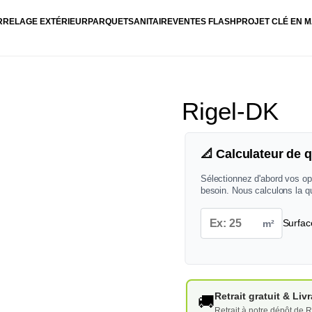
RRELAGE EXTÉRIEUR
PARQUET
SANITAIRE
VENTES FLASH
PROJET CLÉ EN M
Rigel-DK
📐 Calculateur de q
Sélectionnez d'abord vos op
besoin. Nous calculons la q
m²
Surfac
Retrait gratuit & Li
🚚
Retrait à notre dépôt de R