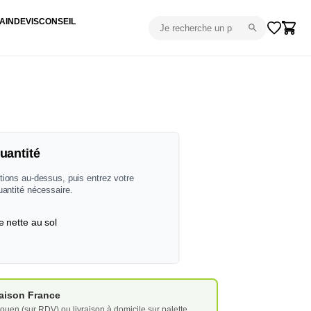
AIN
DEVIS
CONSEIL
uantité
tions au-dessus, puis entrez votre
uantité nécessaire.
e nette au sol
vraison France
ouen (sur RDV) ou livraison à domicile sur palette.