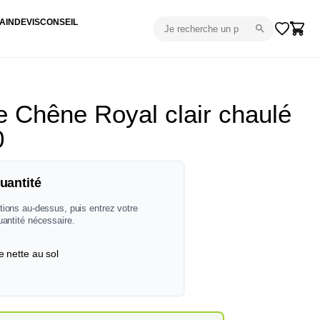
AIN
DEVIS
CONSEIL
le Chêne Royal clair chaulé
0
uantité
tions au-dessus, puis entrez votre
uantité nécessaire.
e nette au sol