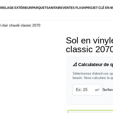
RRELAGE EXTÉRIEUR
PARQUET
SANITAIRE
VENTES FLASH
PROJET CLÉ EN M
 clair chaulé classic 2070
Sol en viny
classic 207
📐 Calculateur de q
Sélectionnez d'abord vos op
besoin. Nous calculons la q
m²
Surfac