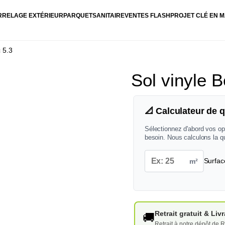
RRELAGE EXTÉRIEUR
PARQUET
SANITAIRE
VENTES FLASH
PROJET CLÉ EN M
c 5.3
Sol vinyle B
📐 Calculateur de q
Sélectionnez d'abord vos op
besoin. Nous calculons la q
m²
Surfac
Retrait gratuit & Li
🚚
Retrait à notre dépôt de R