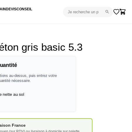
AIN
DEVIS
CONSEIL
éton gris basic 5.3
uantité
tions au-dessus, puis entrez votre
uantité nécessaire.
e nette au sol
vraison France
ouen (sur RDV) ou livraison à domicile sur palette.