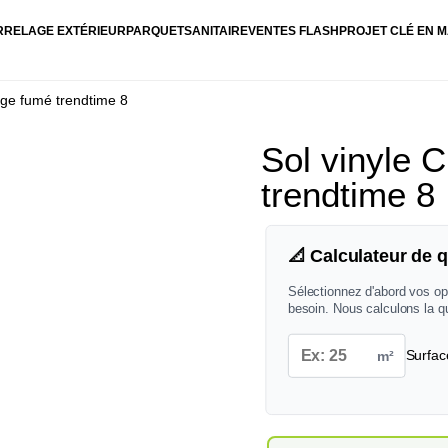
RRELAGE EXTÉRIEUR
PARQUET
SANITAIRE
VENTES FLASH
PROJET CLÉ EN M
ge fumé trendtime 8
Sol vinyle 
trendtime 8
📐 Calculateur de q
Sélectionnez d'abord vos op
besoin. Nous calculons la q
m²
Surfac