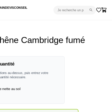
AIN
DEVIS
CONSEIL
Chêne Cambridge fumé
uantité
tions au-dessus, puis entrez votre
uantité nécessaire.
e nette au sol