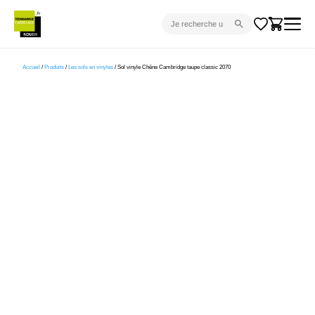
CARRELAGE INTÉRIEUR
Accueil
/
Produits
/
Les sols en vinyles
/ Sol vinyle Chêne Cambridge taupe classic 2070
CARRELAGE EXTÉRIEUR
PARQUET
SANITAIRE
VENTES FLASH
PROJET CLÉ EN MAIN
DEVIS
CONSEIL