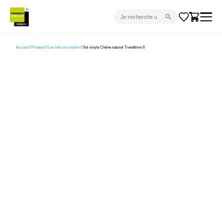
CARRELAGE INTÉRIEUR
Accueil
/
Produits
/
Les sols en vinyles
/ Sol vinyle Chêne naturel Trendtime 6
CARRELAGE EXTÉRIEUR
PARQUET
SANITAIRE
VENTES FLASH
PROJET CLÉ EN MAIN
DEVIS
CONSEIL