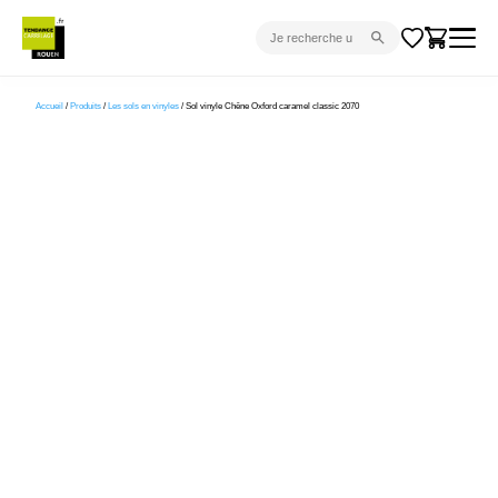
CARRELAGE INTÉRIEUR
Accueil
/
Produits
/
Les sols en vinyles
/ Sol vinyle Chêne Oxford caramel classic 2070
CARRELAGE EXTÉRIEUR
PARQUET
SANITAIRE
VENTES FLASH
PROJET CLÉ EN MAIN
DEVIS
CONSEIL