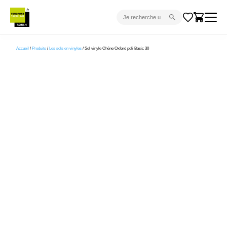
CARRELAGE INTÉRIEUR
Accueil
/
Produits
/
Les sols en vinyles
/ Sol vinyle Chêne Oxford poli Basic 30
CARRELAGE EXTÉRIEUR
PARQUET
SANITAIRE
VENTES FLASH
PROJET CLÉ EN MAIN
DEVIS
CONSEIL